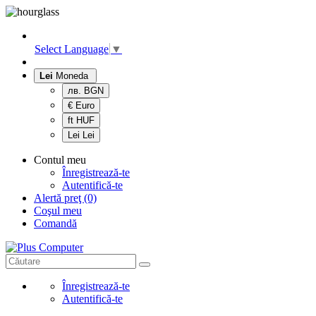
Select Language
▼
Lei
Moneda
лв. BGN
€ Euro
ft HUF
Lei Lei
Contul meu
Înregistrează-te
Autentifică-te
Alertă preţ (0)
Coşul meu
Comandă
Înregistrează-te
Autentifică-te