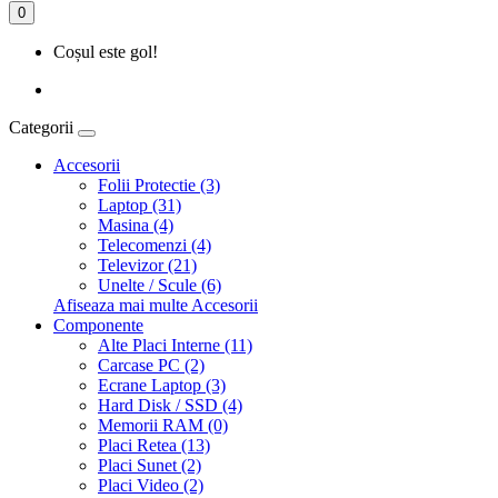
0
Coșul este gol!
Categorii
Accesorii
Folii Protectie (3)
Laptop (31)
Masina (4)
Telecomenzi (4)
Televizor (21)
Unelte / Scule (6)
Afiseaza mai multe Accesorii
Componente
Alte Placi Interne (11)
Carcase PC (2)
Ecrane Laptop (3)
Hard Disk / SSD (4)
Memorii RAM (0)
Placi Retea (13)
Placi Sunet (2)
Placi Video (2)