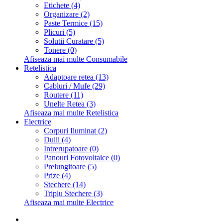
Etichete (4)
Organizare (2)
Paste Termice (15)
Plicuri (5)
Solutii Curatare (5)
Tonere (0)
Afiseaza mai multe Consumabile
Retelistica
Adaptoare retea (13)
Cabluri / Mufe (29)
Routere (11)
Unelte Retea (3)
Afiseaza mai multe Retelistica
Electrice
Corpuri Iluminat (2)
Dulii (4)
Intrerupatoare (0)
Panouri Fotovoltaice (0)
Prelungitoare (5)
Prize (4)
Stechere (14)
Triplu Stechere (3)
Afiseaza mai multe Electrice