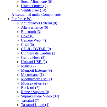
Surse Alimentare (0)
Unitati Optice (2)
Ventilatoare (14)
Afiseaza mai multe Componente
Periferice PC
Acumulatori Externi (0)
Alte Periferice (6)
Bluetooth (3)
Boxe (6)
Camere Web (4)
Casti (6)
CD-R / DVD-R (9)
Citiroare de Carduri (2)
Genti / Huse (3)
Hub-uri USB (3)
Mausi (7)
Memorii Externe (9)
Microfoane (1)
Modulatoare FM (1)
MousePad-uri (2)
Rack-uri (7)
Rame / Suporti (9)
Supraveghere Video (34)
Tastaturi (7)
Tastaturi laptop (1)