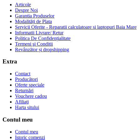
Articole
Despre Noi
Garantia Produselor
Modalități de Plata
Servicii Oferite - Reparatii calculatoare si laptopuri Baia Mare
Informatii Livrare/ Retur
Politica De Confidențialitate
Termeni şi Condiţii
Revânzător și dropshipping
Extra
Contact
Producători
Oferte speciale
Returnări
Vouchere cadou
Afiliaţi
Harta sitului
Contul meu
Contul meu
Istoric comenzi