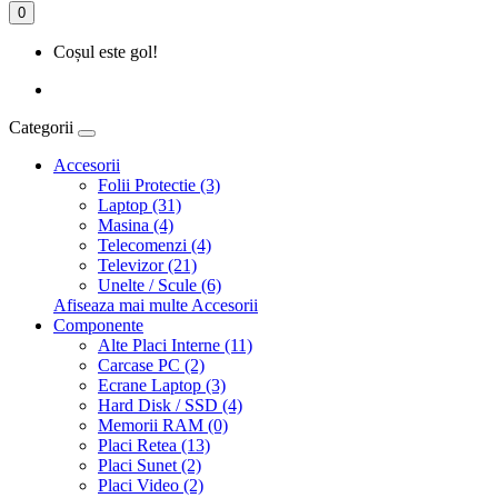
0
Coșul este gol!
Categorii
Accesorii
Folii Protectie (3)
Laptop (31)
Masina (4)
Telecomenzi (4)
Televizor (21)
Unelte / Scule (6)
Afiseaza mai multe Accesorii
Componente
Alte Placi Interne (11)
Carcase PC (2)
Ecrane Laptop (3)
Hard Disk / SSD (4)
Memorii RAM (0)
Placi Retea (13)
Placi Sunet (2)
Placi Video (2)