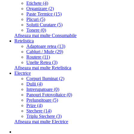
Etichete (4)
Organizare (2)
Paste Termice (15)
Plicuri (5)
Solutii Curatare (5)
Tonere (0)
Afiseaza mai multe Consumabile
Retelistica
Adaptoare retea (13)
Cabluri / Mufe (29)
Routere (11)
Unelte Retea (3)
Afiseaza mai multe Retelistica
Electrice
Corpuri Iluminat (2)
Dulii (4)
Intrerupatoare (0)
Panouri Fotovoltaice (0)
Prelungitoare (5)
Prize (4)
Stechere (14)
Triplu Stechere (3)
Afiseaza mai multe Electrice