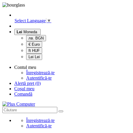
Select Language
▼
Lei
Moneda
лв. BGN
€ Euro
ft HUF
Lei Lei
Contul meu
Înregistrează-te
Autentifică-te
Alertă preţ (0)
Coşul meu
Comandă
Înregistrează-te
Autentifică-te