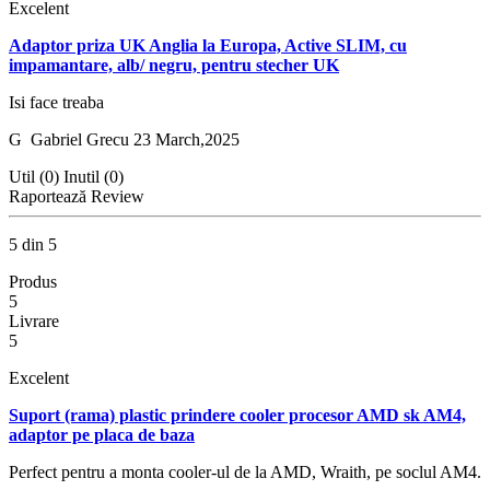
Excelent
Adaptor priza UK Anglia la Europa, Active SLIM, cu
impamantare, alb/ negru, pentru stecher UK
Isi face treaba
G
Gabriel Grecu
23 March,2025
Util (0)
Inutil (0)
Raportează Review
5 din 5
Produs
5
Livrare
5
Excelent
Suport (rama) plastic prindere cooler procesor AMD sk AM4,
adaptor pe placa de baza
Perfect pentru a monta cooler-ul de la AMD, Wraith, pe soclul AM4.