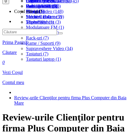
Unitati Optice (2)
Genti / Huse (3)
Cabluri Telefon Tableta (45)
Organizare (2)
Panouri Fotovoltaice (0)
0
Ventilatoare (14)
Hub-uri USB (3)
Cabluri USB (86)
Paste Termice (15)
Prelungitoare (5)
Coșul este gol!
Mausi (7)
Cabluri Video (148)
Plicuri (5)
Prize (4)
Memorii Externe (9)
Solutii Curatare (5)
Stechere (14)
Microfoane (1)
Tonere (0)
Triplu Stechere (3)
Modulatoare FM (1)
MousePad-uri (2)
Rack-uri (7)
Prima Pagină
Rame / Suporti (9)
Supraveghere Video (34)
Căutare
Tastaturi (7)
Tastaturi laptop (1)
0
Vezi Coșul
Contul meu
Review-urile Clienţilor pentru firma Plus Computer din Baia
Mare
Review-urile Clienţilor pentru
firma Plus Computer din Baia