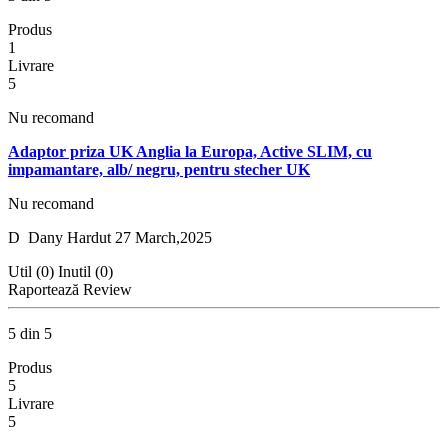
Produs
1
Livrare
5
Nu recomand
Adaptor priza UK Anglia la Europa, Active SLIM, cu
impamantare, alb/ negru, pentru stecher UK
Nu recomand
D
Dany Hardut
27 March,2025
Util (0)
Inutil (0)
Raportează Review
5 din 5
Produs
5
Livrare
5