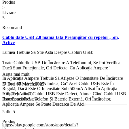
Produs
5
Livrare
5
Recomand
Cablu date USB 2.0 mama-tata Prelungitor cu repetor , 5m,
Active
Lumea Trebuie Să Știe Asta Despre Cabluri USB:
Toate Cablurile USB De Încărcare A Telefonului, Se Pot Verifica
Dacă Sunt Funcționale, Ori Defecte, Cu Aplicația Ampere !
Arata mai mult
În Aplicația Ampere Trebuie Să Afișeze O Intensitate De Încărcare
Minim 500mA Pentru A Indica, Că" Acel Cablu USB Este În
E
Eori
05 March,2025
Regulă; Dacă Este O Intensitate Sub 500mA Afișat În Aplicația
Ampere, Atunci Cablul USB Este Defect, Atunci Când Cablul USB
Util (0)
Inutil (0)
Este Conectat La Telefon Și Baterie Externă, Ori Încărcător,
Raportează Review
Aplicația Ampere Se Poate Descarca De Aici:
5 din 5
Produs
https://play.google.com/store/apps/details?
5