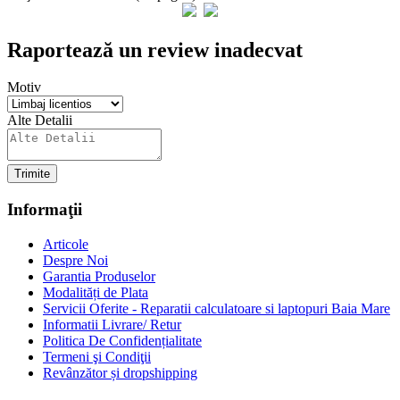
Raportează un review inadecvat
Motiv
Alte Detalii
Trimite
Informaţii
Articole
Despre Noi
Garantia Produselor
Modalități de Plata
Servicii Oferite - Reparatii calculatoare si laptopuri Baia Mare
Informatii Livrare/ Retur
Politica De Confidențialitate
Termeni şi Condiţii
Revânzător și dropshipping