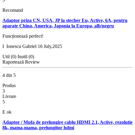
Recomand
Adaptor priza CN, USA, JP la stecher Eu, Active, 6A, pentru
aparate China, America, Japonia la Europa, alb/negru
Funcționează perfect!
I
Ionescu Gabriel
16 July,2025
Util (0)
Inutil (0)
Raportează Review
4 din 5
Produs
3
Livrare
5
E ok
Adaptor / Mufa de prelungire cablu HDMI 2.1, Active, rezolutie
8k, mama-mama, prelungitor hdmi