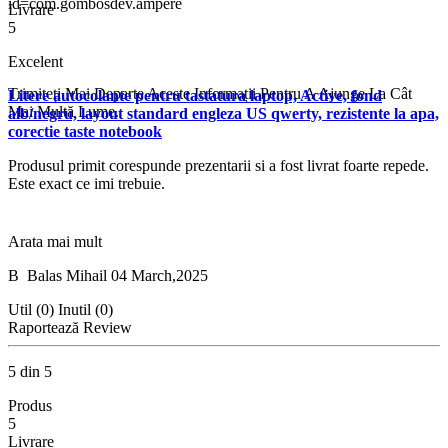
id=com.gombosdev.ampere
Livrare
5
Excelent
Trimiteți Mai Departe Aceste Informații Pentru A Ajunge La Cât
Litere autocolante pentru tastatura laptop, Active, fond
Mai Multă Lume.
alb/negru, layout standard engleza US qwerty, rezistente la apa,
corectie taste notebook
Produsul primit corespunde prezentarii si a fost livrat foarte repede.
Este exact ce imi trebuie.
Arata mai mult
B
Balas Mihail
04 March,2025
Util (0)
Inutil (0)
Raportează Review
5 din 5
Produs
5
Livrare