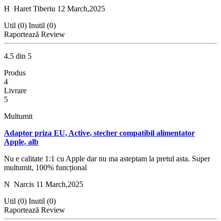
H
Haret Tiberiu
12 March,2025
Util (0)
Inutil (0)
Raportează Review
4.5 din 5
Produs
4
Livrare
5
Multumit
Adaptor priza EU, Active, stecher compatibil alimentator
Apple, alb
Nu e calitate 1:1 cu Apple dar nu ma asteptam la pretul asta. Super
multumit, 100% funcțional
N
Narcis
11 March,2025
Util (0)
Inutil (0)
Raportează Review