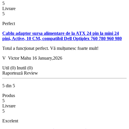
5
Livrare
5
Perfect
Cablu adaptor sursa alimentare de la ATX 24 pin la mini 24
pini, Active, 10 CM, compatibil Dell Optiplex 760 780 960 980
Totul a funcționat perfect. Vă mulțumesc foarte mult!
V
Victor Mahu
16 January,2026
Util (0)
Inutil (0)
Raportează Review
5 din 5
Produs
5
Livrare
5
Excelent