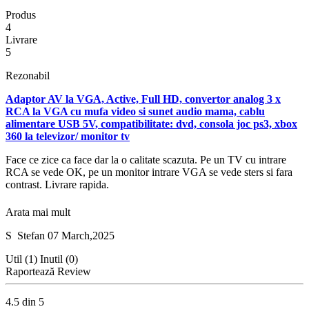
Produs
4
Livrare
5
Rezonabil
Adaptor AV la VGA, Active, Full HD, convertor analog 3 x
RCA la VGA cu mufa video si sunet audio mama, cablu
alimentare USB 5V, compatibilitate: dvd, consola joc ps3, xbox
360 la televizor/ monitor tv
Face ce zice ca face dar la o calitate scazuta. Pe un TV cu intrare
RCA se vede OK, pe un monitor intrare VGA se vede sters si fara
contrast. Livrare rapida.
Arata mai mult
S
Stefan
07 March,2025
Util (1)
Inutil (0)
Raportează Review
4.5 din 5