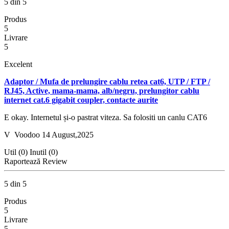
5 din 5
Produs
5
Livrare
5
Excelent
Adaptor / Mufa de prelungire cablu retea cat6, UTP / FTP /
RJ45, Active, mama-mama, alb/negru, prelungitor cablu
internet cat.6 gigabit coupler, contacte aurite
E okay. Internetul și-o pastrat viteza. Sa folositi un canlu CAT6
V
Voodoo
14 August,2025
Util (0)
Inutil (0)
Raportează Review
5 din 5
Produs
5
Livrare
5