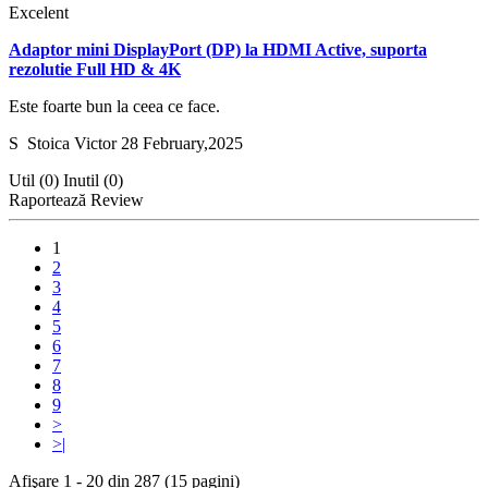
Excelent
Adaptor mini DisplayPort (DP) la HDMI Active, suporta
rezolutie Full HD & 4K
Este foarte bun la ceea ce face.
S
Stoica Victor
28 February,2025
Util (0)
Inutil (0)
Raportează Review
1
2
3
4
5
6
7
8
9
>
>|
Afişare 1 - 20 din 287 (15 pagini)