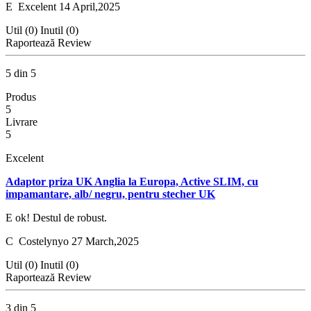
E
Excelent
14 April,2025
Util (0)
Inutil (0)
Raportează Review
5 din 5
Produs
5
Livrare
5
Excelent
Adaptor priza UK Anglia la Europa, Active SLIM, cu
impamantare, alb/ negru, pentru stecher UK
E ok! Destul de robust.
C
Costelynyo
27 March,2025
Util (0)
Inutil (0)
Raportează Review
3 din 5