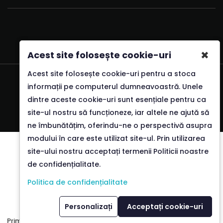
✖
Acest site folosește cookie-uri
Acest site folosește cookie-uri pentru a stoca
Realizat si intretinut de PlusComputer
informații pe computerul dumneavoastră. Unele
dintre aceste cookie-uri sunt esențiale pentru ca
site-ul nostru să funcționeze, iar altele ne ajută să
ne îmbunătățim, oferindu-ne o perspectivă asupra
modului în care este utilizat site-ul. Prin utilizarea
site-ului nostru acceptați termenii Politicii noastre
de confidențialitate.
Politica de confidențialitate
0
Personalizați
Acceptați cookie-uri
Prima Pagină
Căutare
Vezi Coșul
Contul Meu