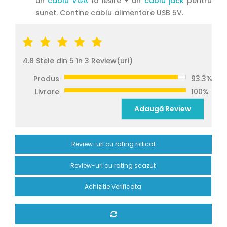
un
cablu VGA
la iesire + un
cablu jack
pentru
sunet. Contine cablu alimentare USB 5V.
4.8 Stele din 5 în 3 Review(uri)
Produs
93.3%
Livrare
100%
Adaugă Review
Review-uri cu rating ridicat
Review-uri cu rating scazut
Achizitie Verificata