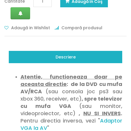
Cantitate
Adaugă în Coş
Adaugă in Wishlist
Compară produsul
Descriere
Atentie, functioneaza doar pe
aceasta directie
: de la DVD
cu mufa
AV/RCA
(sau consola joc ps3 sau
xbox 360, receiver, etc)
, spre televizor
cu mufa VGA
(sau monitor,
videoproiector, etc)
,
NU SI INVERS
.
Pentru directia inversa, vezi "
Adaptor
VGA la AV
"