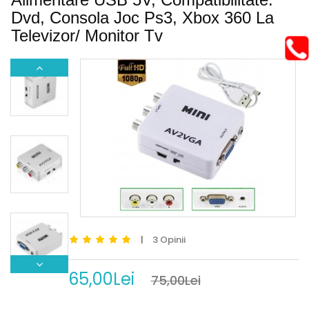
Dvd, Consola Joc Ps3, Xbox 360 La
+
Incarcatoare
Televizor/ Monitor Tv
+
Consumabile
+
Retelistica
+
Electrice
|
3 Opinii
65,00Lei
75,00Lei