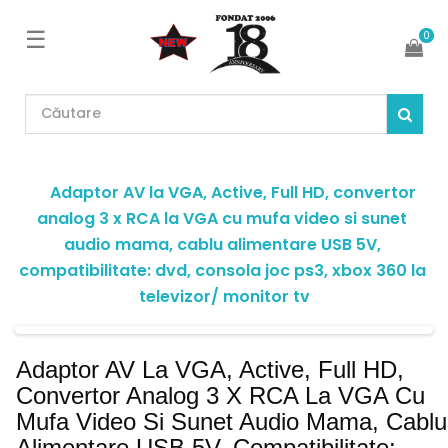
×
☰
0
Select Language
▼
i
Categorii
Adaptor AV la VGA, Active, Full HD, convertor 
analog 3 x RCA la VGA cu mufa video si sunet 
+
Accesorii
audio mama, cablu alimentare USB 5V, 
compatibilitate: dvd, consola joc ps3, xbox 360 la 
+
Componente
televizor/ monitor tv
+
Periferice
PC
Adaptor AV La VGA, Active, Full HD,
Convertor Analog 3 X RCA La VGA Cu
+
Mufa Video Si Sunet Audio Mama, Cablu
Cabluri
Alimentare USB 5V, Compatibilitate: