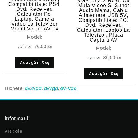
VGA La 3 X RCA, Cu
Compatibilitate: PS4,
Mufa Video Si Sunet
Dvd, Receiver,
Audio Mama, Cablu
Calculator Pc,
Alimentare USB 5V,
Laptop, Camera
Compatibilitate: PC,
Video La Televizor
Dvd, Receiver,
Model Vechi, AV Tv
Calculator, Laptop La
Televizor, Placa
Model:
Captura AV
70,00Lei
75,00Lei
Model:
80,00Lei
85,00Lei
Adaugă în Coş
Adaugă în Coş
Etichete:
av2vga
,
avvga
,
av-vga
Informaţii
Articole